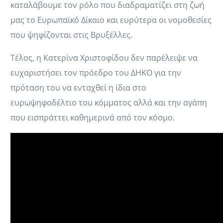
καταλάβουμε τον ρόλο που διαδραματίζει στη ζωή
μας το Ευρωπαϊκό Δίκαιο και ευρύτερα οι νομοθεσίες
που ψηφίζονται στις Βρυξέλλες.
Τέλος, η Κατερίνα Χριστοφίδου δεν παρέλειψε να
ευχαριστήσει τον πρόεδρο του ΔΗΚΟ για την
πρόταση του να ενταχθεί η ίδια στο
ευρωψηφοδέλτιο του κόμματος αλλά και την αγάπη
που εισπράττει καθημερινά από τον κόσμο.