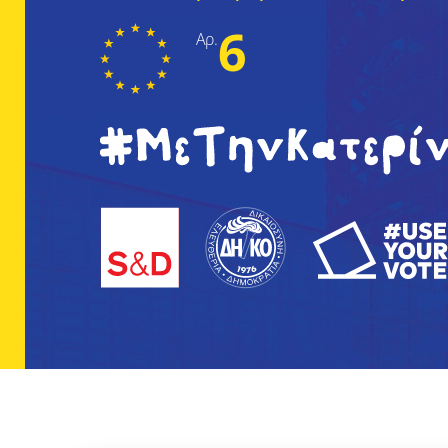
6
Αρ.